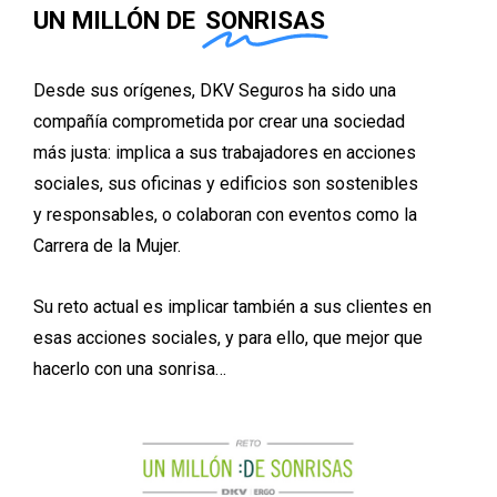
UN MILLÓN DE
SONRISAS
Desde
sus
orígenes,
DKV
Seguros
ha
sido
una
compañía
comprometida
por
crear
una
sociedad
más
justa:
implica
a
sus
trabajadores
en
acciones
sociales,
sus
oficinas
y
edificios
son
sostenibles
y
responsables,
o
colaboran
con
eventos
como
la
Carrera
de
la
Mujer.
Su
reto
actual
es
implicar
también
a
sus
clientes
en
esas
acciones
sociales,
y
para
ello,
que
mejor
que
hacerlo
con
una
sonrisa…