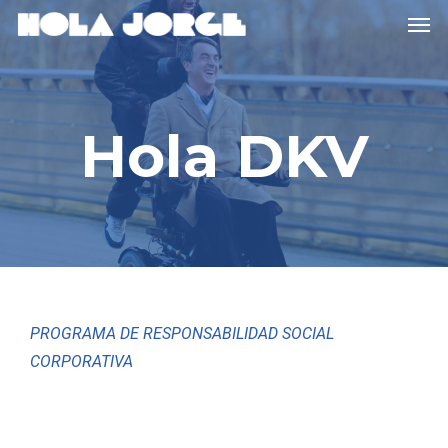
Men
Skip
to
main
content
Hola DKV
PROGRAMA
DE
RESPONSABILIDAD
SOCIAL
CORPORATIVA