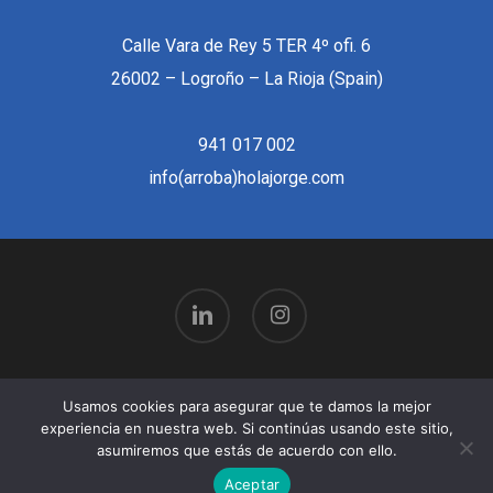
Calle Vara de Rey 5 TER 4º ofi. 6
26002 – Logroño – La Rioja (Spain)
941 017 002
info(arroba)holajorge.com
linkedin
instagram
Usamos cookies para asegurar que te damos la mejor
© 2026 Hola Jorge | Publicidad, Comunicación y
experiencia en nuestra web. Si continúas usando este sitio,
Marketing | Logroño.
asumiremos que estás de acuerdo con ello.
Aceptar